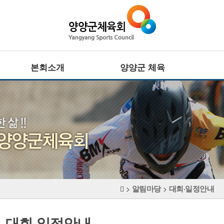
본회소개
양양군 체육
회장인사말
전문체육
설립목적 · 연혁
·
주요기능
사업추진방향
·
대회정보
CI
생활체육
조직기구표
·
임원현황
주요기능
·
직원현황
대회정보
체육시설
알림마당
대회·일정안내
장애인체육
>
>
찾아오시는길
·
주요기능
·
대회정보
대회·일정안내