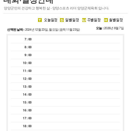
스포츠 마케팅
양양군민의 건강하고 행복한 삶 - 양양스포츠 리더 양양군체육회 입니다.
·
주요기능
·
시설안내
오늘 :
2026년 8월 7일
선택된 날짜 :
2024년 12월 23일, 월요일 (음력 11월 23일)
회원종목단체
참여마당
7 : 00
종목단체
생활프로그램
8 : 00
클럽등록 및 동호인 등록
서핑특화프로그램
9 : 00
레저스포츠 체험 프로그램
10 : 00
접수조회
11 : 00
자유게시판
12 : 00
관련사이트
13 : 00
14 : 00
15 : 00
16 : 00
경영공시
알림마당
17 : 00
18 : 00