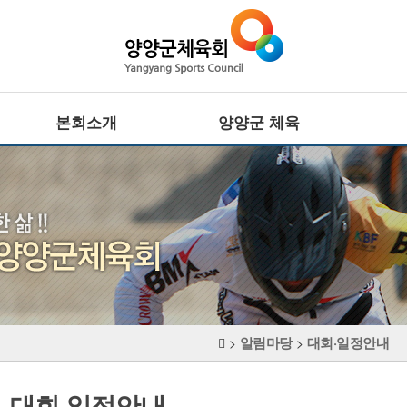
본회소개
양양군 체육
회장인사말
전문체육
설립목적 · 연혁
·
주요기능
사업추진방향
·
대회정보
CI
생활체육
조직기구표
·
임원현황
주요기능
·
직원현황
대회정보
체육시설
알림마당
대회·일정안내
장애인체육
>
>
찾아오시는길
·
주요기능
·
대회정보
대회·일정안내