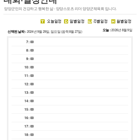
스포츠 마케팅
양양군민의 건강하고 행복한 삶 - 양양스포츠 리더 양양군체육회 입니다.
·
주요기능
·
시설안내
오늘 :
2026년 8월 9일
선택된 날짜 :
2024년 9월 29일, 일요일 (음력 8월 27일)
회원종목단체
참여마당
7 : 00
종목단체
생활프로그램
8 : 00
클럽등록 및 동호인 등록
서핑특화프로그램
9 : 00
레저스포츠 체험 프로그램
10 : 00
접수조회
11 : 00
자유게시판
12 : 00
관련사이트
13 : 00
14 : 00
15 : 00
16 : 00
경영공시
알림마당
17 : 00
18 : 00