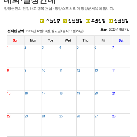
스포츠 마케팅
양양군민의 건강하고 행복한 삶 - 양양스포츠 리더 양양군체육회 입니다.
·
주요기능
·
시설안내
오늘 :
2026년 8월 7일
선택된 날짜 :
2024년 12월 23일, 월요일 (음력 11월 23일)
회원종목단체
참여마당
Sun
Mon
Tue
Wed
Thu
Fri
Sat
1
2
3
4
5
6
7
종목단체
생활프로그램
클럽등록 및 동호인 등록
서핑특화프로그램
레저스포츠 체험 프로그램
8
9
10
11
12
13
14
접수조회
자유게시판
관련사이트
15
16
17
18
19
20
21
22
23
24
25
26
27
28
경영공시
알림마당