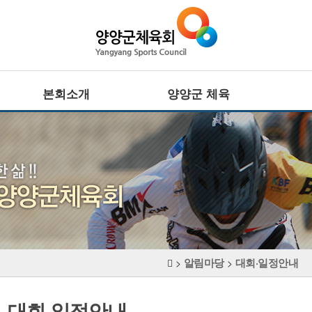
본회소개
양양군 체육
회장인사말
전문체육
설립목적 · 연혁
·
주요기능
사업추진방향
·
대회정보
CI
생활체육
조직기구표
·
임원현황
주요기능
·
직원현황
대회정보
체육시설
알림마당
대회·일정안내
장애인체육
>
>
찾아오시는길
·
주요기능
·
대회정보
대회·일정안내