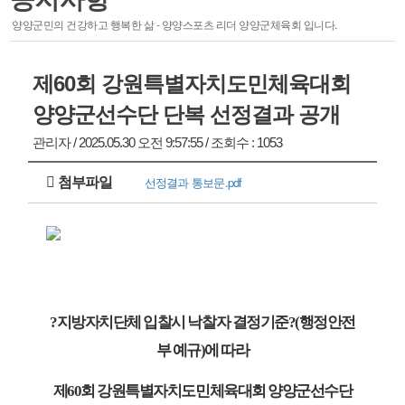
스포츠 마케팅
양양군민의 건강하고 행복한 삶 - 양양스포츠 리더 양양군체육회 입니다.
·
주요기능
·
시설안내
제60회 강원특별자치도민체육대회
회원종목단체
참여마당
양양군선수단 단복 선정결과 공개
관리자 / 2025.05.30 오전 9:57:55 / 조회수 : 1053
종목단체
생활프로그램
클럽등록 및 동호인 등록
서핑특화프로그램
첨부파일
선정결과 통보문.pdf
레저스포츠 체험 프로그램
접수조회
자유게시판
관련사이트
?
지방자치단체 입찰시 낙찰자 결정기준
?
(
행정안전
부 예규
)에 따라
경영공시
알림마당
제60회 강원특별자치도민체육대회 양양군선수단