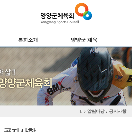
본회소개
양양군 체육
회장인사말
전문체육
설립목적 · 연혁
·
주요기능
사업추진방향
·
대회정보
CI
생활체육
조직기구표
·
임원현황
주요기능
·
직원현황
대회정보
체육시설
알림마당
공지사항
장애인체육
>
>
찾아오시는길
·
주요기능
·
대회정보
공지사항