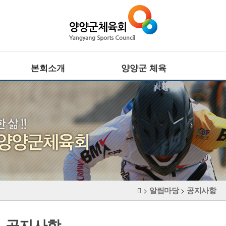
본회소개
양양군 체육
회장인사말
전문체육
설립목적 · 연혁
·
주요기능
사업추진방향
·
대회정보
CI
생활체육
조직기구표
·
임원현황
주요기능
·
직원현황
대회정보
체육시설
알림마당
공지사항
장애인체육
>
>
찾아오시는길
·
주요기능
·
대회정보
공지사항