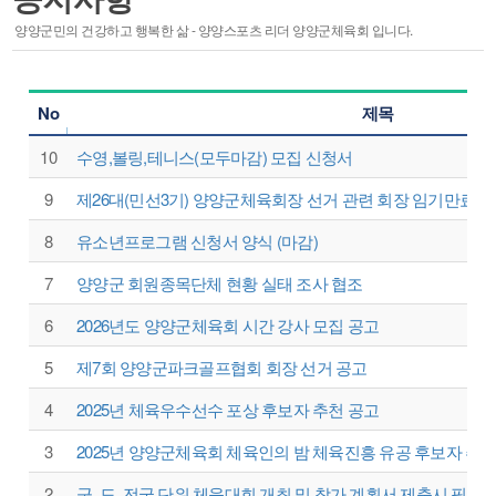
스포츠 마케팅
양양군민의 건강하고 행복한 삶 - 양양스포츠 리더 양양군체육회 입니다.
·
주요기능
·
시설안내
No
제목
회원종목단체
참여마당
10
수영,볼링,테니스(모두마감) 모집 신청서
종목단체
생활프로그램
9
제26대(민선3기) 양양군체육회장 선거 관련 회장 임기만료일
클럽등록 및 동호인 등록
서핑특화프로그램
레저스포츠 체험 프로그램
8
유소년프로그램 신청서 양식 (마감)
접수조회
7
양양군 회원종목단체 현황 실태 조사 협조
자유게시판
관련사이트
6
2026년도 양양군체육회 시간 강사 모집 공고
5
제7회 양양군파크골프협회 회장 선거 공고
4
2025년 체육우수선수 포상 후보자 추천 공고
경영공시
알림마당
3
2025년 양양군체육회 체육인의 밤 체육진흥 유공 후보자 추
2
군, 도, 전국 단위 체육대회 개최 및 참가 계획서 제출시 필수