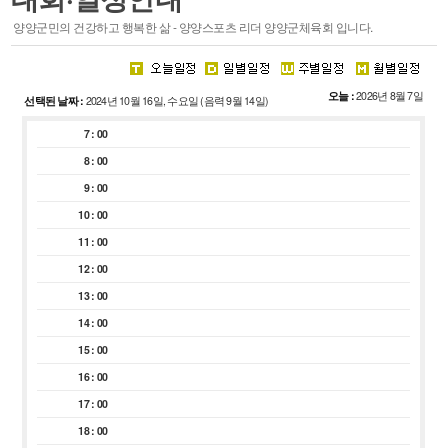
스포츠 마케팅
양양군민의 건강하고 행복한 삶 - 양양스포츠 리더 양양군체육회 입니다.
·
주요기능
·
시설안내
오늘 :
2026년 8월 7일
선택된 날짜 :
2024년 10월 16일, 수요일 (음력 9월 14일)
회원종목단체
참여마당
7 : 00
종목단체
생활프로그램
8 : 00
클럽등록 및 동호인 등록
서핑특화프로그램
9 : 00
레저스포츠 체험 프로그램
10 : 00
접수조회
11 : 00
자유게시판
12 : 00
관련사이트
13 : 00
14 : 00
15 : 00
16 : 00
경영공시
알림마당
17 : 00
18 : 00