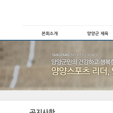
본회소개
양양군 체육
회장인사말
전문체육
설립목적 · 연혁
·
주요기능
사업추진방향
·
대회정보
CI
생활체육
조직기구표
·
임원현황
주요기능
·
직원현황
대회정보
체육시설
장애인체육
찾아오시는길
·
주요기능
·
대회정보
공지사항