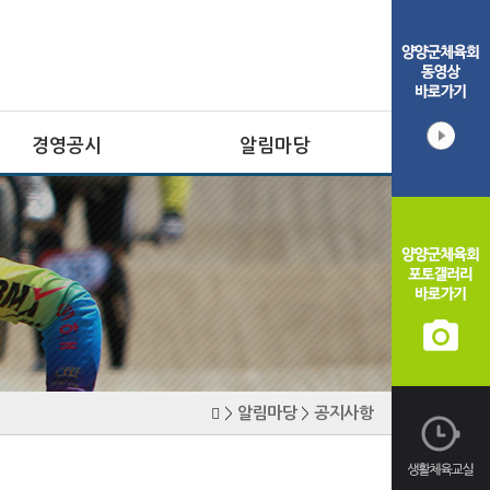
경영공시
알림마당
규약
공지사항
사업계획
대회·일정안내
예산
포토갤러리
동영상갤러리
자료실
채용공고
알림마당
공지사항
>
>