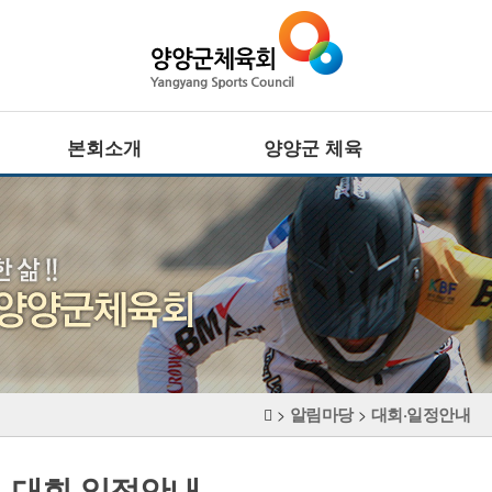
본회소개
양양군 체육
회장인사말
전문체육
설립목적 · 연혁
·
주요기능
사업추진방향
·
대회정보
CI
생활체육
조직기구표
·
임원현황
주요기능
·
직원현황
대회정보
체육시설
알림마당
대회·일정안내
장애인체육
>
>
찾아오시는길
·
주요기능
·
대회정보
대회·일정안내