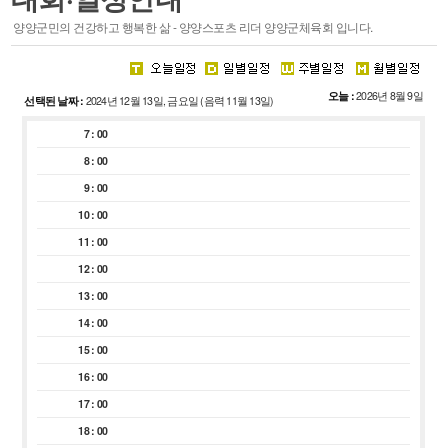
스포츠 마케팅
양양군민의 건강하고 행복한 삶 - 양양스포츠 리더 양양군체육회 입니다.
·
주요기능
·
시설안내
오늘 :
2026년 8월 9일
선택된 날짜 :
2024년 12월 13일, 금요일 (음력 11월 13일)
회원종목단체
참여마당
7 : 00
종목단체
생활프로그램
8 : 00
클럽등록 및 동호인 등록
서핑특화프로그램
9 : 00
레저스포츠 체험 프로그램
10 : 00
접수조회
11 : 00
자유게시판
12 : 00
관련사이트
13 : 00
14 : 00
15 : 00
16 : 00
경영공시
알림마당
17 : 00
18 : 00