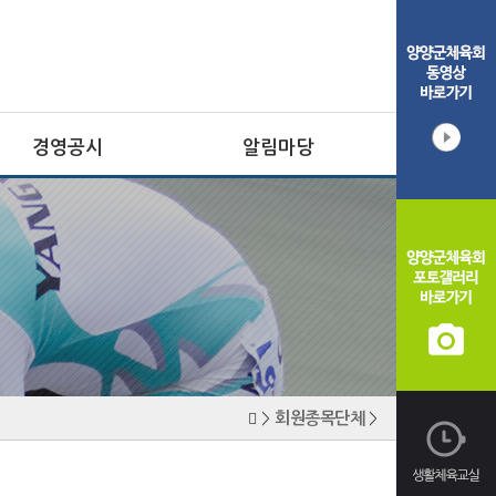
경영공시
알림마당
규약
공지사항
사업계획
대회·일정안내
예산
포토갤러리
동영상갤러리
자료실
채용공고
회원종목단체
>
>