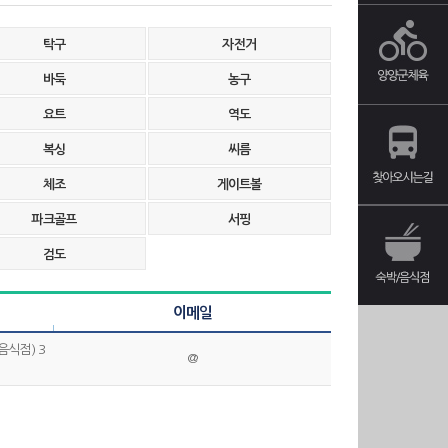
탁구
자전거
바둑
농구
요트
역도
복싱
씨름
체조
게이트볼
파크골프
서핑
검도
이메일
음식점) 3
@