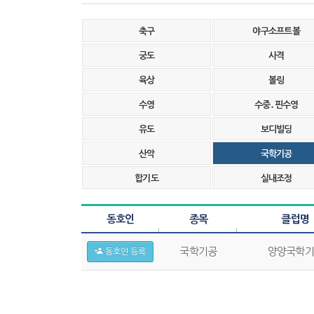
스포츠 마케팅
축구
야구소프트볼
·
주요기능
·
시설안내
궁도
사격
육상
볼링
수영
수중․핀수영
유도
보디빌딩
산악
국학기공
합기도
실내조정
동호인
종목
클럽명
국학기공
양양국학기
동호인 등록