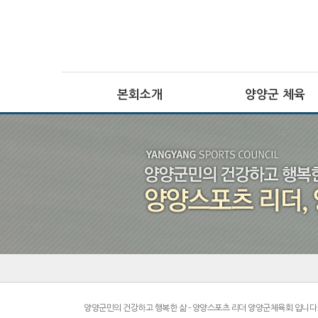
본회소개
양양군 체육
회장인사말
전문체육
설립목적 · 연혁
·
주요기능
사업추진방향
·
대회정보
CI
생활체육
조직기구표
·
임원현황
주요기능
·
직원현황
대회정보
체육시설
장애인체육
찾아오시는길
·
주요기능
·
대회정보
양양군민의 건강하고 행복한 삶 - 양양스포츠 리더 양양군체육회 입니다