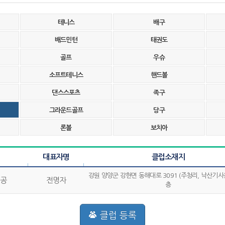
테니스
배구
배드민턴
태권도
골프
우슈
소프트테니스
핸드볼
댄스스포츠
족구
그라운드골프
당구
론볼
보치아
대표자명
클럽소재지
강원 양양군 강현면 동해대로 3091 (주청리, 낙산기사
공
전명자
층
클럽 등록